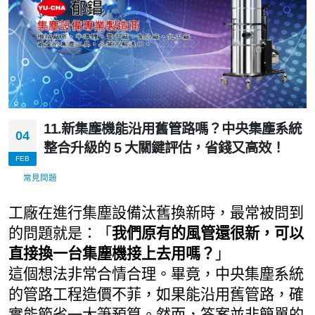
11.新集塵機能沿用舊管路嗎？中央集塵系統
04
整合升級的 5 大關鍵評估，省錢又高效！
FEB
常見問題
工廠在進行集塵設備汰舊換新時，最常被問到
的問題就是：「
我們原有的風管還很新，可以
直接換一台集塵機接上去用嗎？
」
這個想法非常合情合理。畢竟，中央集塵系統
的管路工程造價不菲，如果能沿用舊管路，確
實能節省一大筆預算。然而，答案並非簡單的