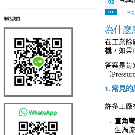
02
FEB
常見
聯絡我們
為什麼
在工業除
機
，如果
答案是肯
（Pressu
1. 常
許多工廠
直角
生渦