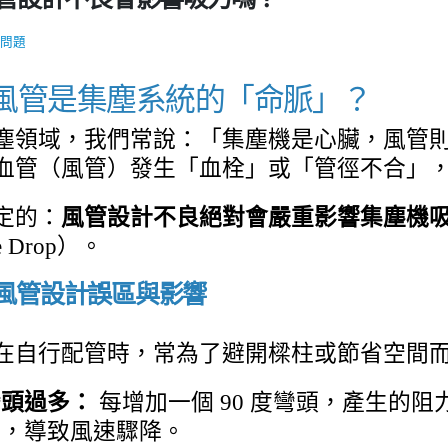
問題
風管是集塵系統的「命脈」？
塵領域，我們常說：「集塵機是心臟，風管
血管（風管）發生「血栓」或「管徑不合」
定的：
風管設計不良絕對會嚴重影響集塵機
re Drop）。
見的風管設計誤區與影響
在自行配管時，常為了避開樑柱或節省空間
彎頭過多：
每增加一個 90 度彎頭，產生的
流，導致風速驟降。