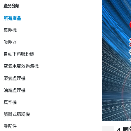
產品分類
所有產品
集塵機
吸塵器
自動下料吸粉機
空氣水雙效過濾機
廢氣處理機
油霧處理機
真空機
脈衝式篩粉機
零配件
4.