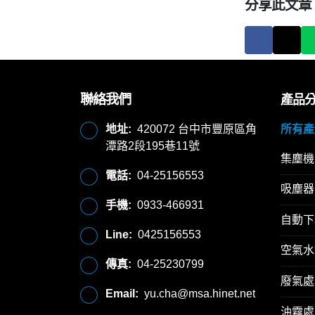
分享此文章
聯絡我們
產品
地址:
420072 台中市豐原區角
所有產
潭路2段195巷11號
集塵機
電話:
04-25156553
吸塵器
手機:
0933-466931
自動下
Line:
0425156553
空氣水
傳真:
04-25230799
廢氣處
Email:
yu.cha@msa.hinet.net
油霧處