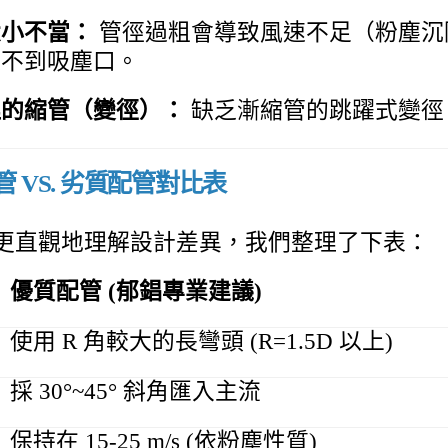
大小不當：
管徑過粗會導致風速不足（粉塵沉
達不到吸塵口。
理的縮管（變徑）：
缺乏漸縮管的跳躍式變徑
配管 VS. 劣質配管對比表
更直觀地理解設計差異，我們整理了下表：
優質配管 (郁錩專業建議)
使用 R 角較大的長彎頭 (R=1.5D 以上)
採 30°~45° 斜角匯入主流
保持在 15-25 m/s (依粉塵性質)