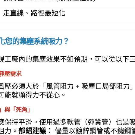
走直線、路徑最短化
何優化您的集塵系統吸力？
現工廠內的集塵效果不如預期，可以從以下
靜壓需求
風壓必須大於「風管阻力 + 吸塵口局部阻
可能就顯得力不從心。
」與「死角」
應保持平滑。使用過多軟管（彈簧管）也是
阻力。
郁錩建議：
儘量以鍍鋅鋼管或不鏽鋼