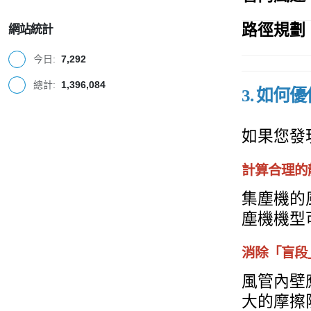
路徑規劃
網站統計
今日:
7,292
總計:
1,396,084
3. 如
如果您發
計算合理的
集塵機的
塵機機型
消除「盲段
風管內壁
大的摩擦