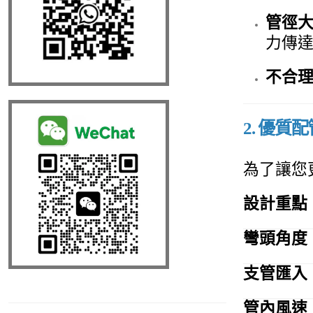
管徑
力傳
不合
2. 優質
為了讓您
設計重點
彎頭角度
支管匯入
管內風速