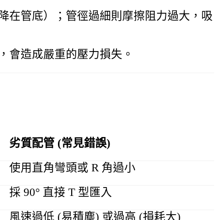
降在管底）；管徑過細則摩擦阻力過大，吸
，會造成嚴重的壓力損失。
劣質配管 (常見錯誤)
使用直角彎頭或 R 角過小
採 90° 直接 T 型匯入
風速過低 (易積塵) 或過高 (損耗大)