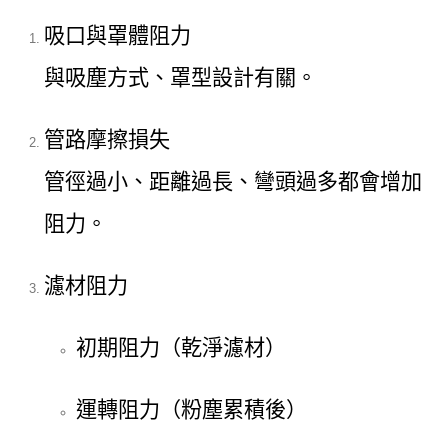
吸口與罩體阻力
與吸塵方式、罩型設計有關。
管路摩擦損失
管徑過小、距離過長、彎頭過多都會增加
阻力。
濾材阻力
初期阻力（乾淨濾材）
運轉阻力（粉塵累積後）