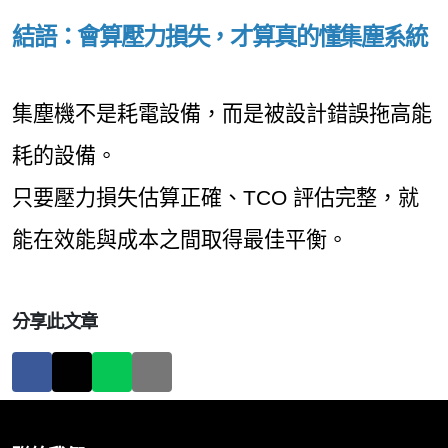
結語：會算壓力損失，才算真的懂集塵系統
集塵機不是耗電設備，而是被設計錯誤拖高能
耗的設備。
只要壓力損失估算正確、TCO 評估完整，就
能在效能與成本之間取得最佳平衡。
分享此文章