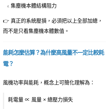
集塵機本體結構阻力
👉 真正的系統壓損，必須把以上全部加總，
而不是只看集塵機本體數值。
能耗怎麼估算？為什麼高風量不一定比較耗
電？
風機功率與能耗，概念上可簡化理解為：
耗電量 ∝ 風量 × 總壓力損失