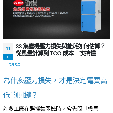
33.集塵機壓力損失與能耗如何估算？
11
從風量計算到 TCO 成本一次搞懂
FEB
常見問題
為什麼壓力損失，才是決定電費高
低的關鍵？
許多工廠在選擇集塵機時，會先問「幾馬