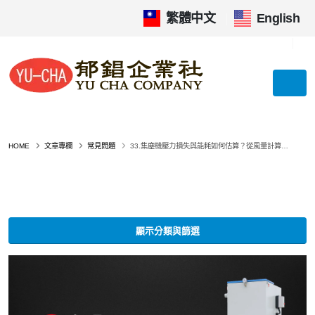
繁體中文
|
English
HOME
文章專欄
常見問題
33.集塵機壓力損失與能耗如何估算？從風量計算到 TCO 成本一次搞懂
顯示分類與篩選