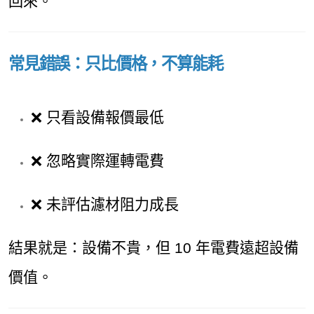
回來。
常見錯誤：只比價格，不算能耗
❌ 只看設備報價最低
❌ 忽略實際運轉電費
❌ 未評估濾材阻力成長
結果就是：設備不貴，但 10 年電費遠超設備
價值。