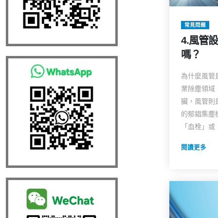
常見問題
4.風管
嗎？
為什麼風管
業除塵領域
臟，風管則
的郁錩集塵
「血栓」或「
閱讀更多