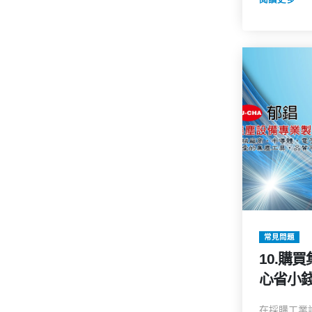
常見問題
10.購
心省小錢
大選購
在採購工業