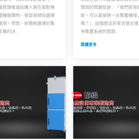
廠管理者或採購人員在面對琳
問到的問題就是：「我們原有
塵機報價時，很容易傾向選擇
新，可以直接換一台集塵機接
選項。然而，依價格選擇的集
嗎？」 這個想法非常合情合
確的決...
央集塵系統的管路...
閱讀更多