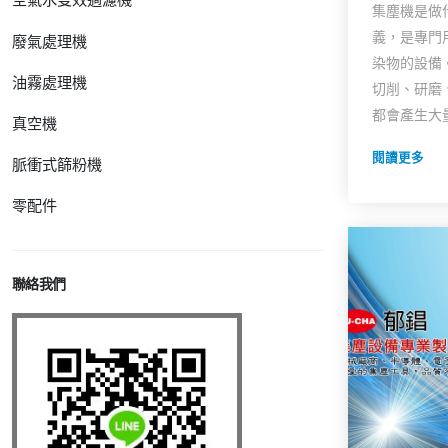
集塵機是做
義，是專門
廢氣處理機
染物的設備
油霧處理機
切削、研磨
都會產生大量.
真空機
閱讀更多
脈衝式篩粉機
零配件
聯絡我們