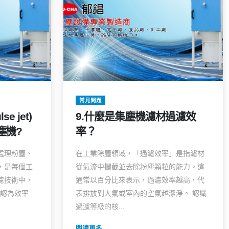
常見問題
e jet)
9.什麼是集塵機濾材過濾效
塵機?
率？
處理粉塵、
在工業除塵領域，「過濾效率」是指濾材
，是每個工
從氣流中攔截並去除粉塵顆粒的能力。這
濾技術中，
通常以百分比來表示，過濾效率越高，代
被公認為效率
表排放到大氣或室內的空氣越潔淨。 認識
過濾等級的核...
閱讀更多