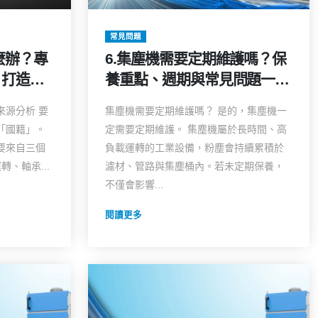
常見問題
麼辦？專
6.集塵機需要定期維護嗎？保
，打造靜
養重點、週期與常見問題一次
說明
來源分析 要
集塵機需要定期維護嗎？ 是的，集塵機一
「國籍」。
定需要定期維護。 集塵機屬於長時間、高
要來自三個
負載運轉的工業設備，粉塵會持續累積於
、軸承...
濾材、管路與集塵桶內。若未定期保養，
不僅會影響...
閱讀更多