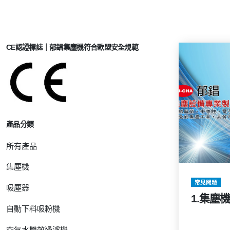
CE認證標誌｜郁錩集塵機符合歐盟安全規範
產品分類
所有產品
集塵機
常見問題
吸塵器
1.集塵
自動下料吸粉機
空氣水雙效過濾機