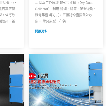
擇集塵機，並
1. 基本工作原理 乾式集塵機（Dry Dust
是否真正符
Collector） 利用 濾網、濾筒、脈衝逆洗、
型，常導致
靜電集塵 等方式，直接將粉塵攔截並收
耗過高，甚
集。 常見類型：布袋...
閱讀更多