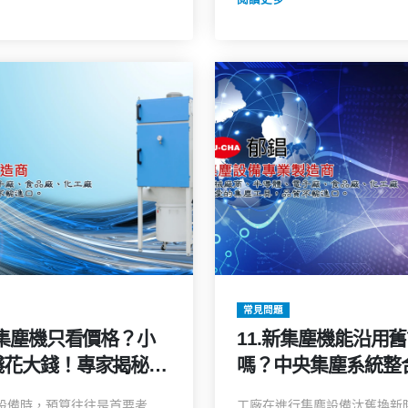
常見問題
買集塵機只看價格？小
11.新集塵機能沿用
花大錢！專家揭秘 5
嗎？中央集塵系統整
陷阱與正確評估法
5 大關鍵評估，省錢
設備時，預算往往是首要考
工廠在進行集塵設備汰舊換新