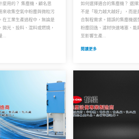
什麼用的？ 集塵機，顧名思
如何選擇適合的集塵機？ 選
用來收集空氣中粉塵與微粒污
不是「吸力越大越好」，而是
。在工業生產過程中，無論是
合製程需求。錯誤的集塵機選
、拋光、投料、混料或燃燒，
粉塵回逸、濾材快速堵塞、能
..
至影響生產...
閱讀更多