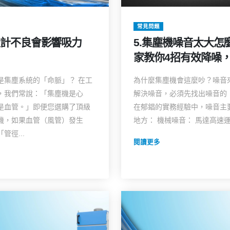
常見問題
設計不良會影響吸力
5.集塵機噪音太大怎
家教你4招有效降噪
音高效工廠環境！
是集塵系統的「命脈」？ 在工
為什麼集塵機會這麼吵？噪音
，我們常說：「集塵機是心
解決噪音，必須先找出噪音的
是血管。」即便您選購了頂級
在郁錩的實務經驗中，噪音主
機，如果血管（風管）發生
地方： 機械噪音： 馬達高速運轉
管徑...
閱讀更多