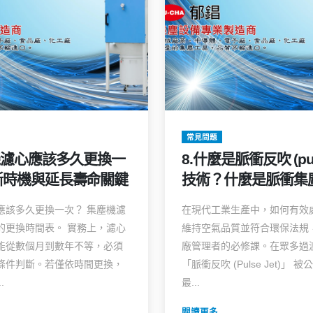
常見問題
機濾心應該多久更換一
8.什麼是脈衝反吹 (puls
斷時機與延長壽命關鍵
技術？什麼是脈衝集
應該多久更換一次？ 集塵機濾
在現代工業生產中，如何有效
的更換時間表。 實務上，濾心
維持空氣品質並符合環保法規
能從數個月到數年不等，必須
廠管理者的必修課。在眾多過
條件判斷。若僅依時間更換，
「脈衝反吹 (Pulse Jet)」 
.
最...
閱讀更多