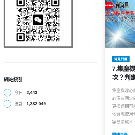
常見問題
7.集塵
次？判
網站統計
集塵機濾心
今日:
2,443
心沒有固定
總計:
1,382,049
更換週期可
依實際使用
容易造成不..
閱讀更多