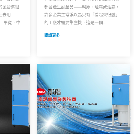
機！
的風管還很
都會產生副產品——粉塵、煙霧或油霧。
上去用
許多企業主常誤以為只有「看起來很髒」
理。畢竟，中
的工廠才需要集塵機，這是一個...
閱讀更多