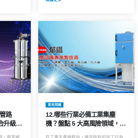
常見問題
舊管路
12.哪些行業必備工業集塵
合升級的
機？盤點 5 大高風險領域，缺
又高效！
了它恐面臨環保罰單與工安危
時，最常被
在工業生產過程中，幾乎所有的加工行為