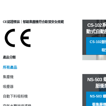
CE認證標誌｜郁錩集塵機符合歐盟安全規範
CS-10
動式自動
（乾
CS-102
程
產品分類
所有產品
集塵機
NS-50
脈衝
吸塵器
NS-503
自動下料吸粉機
衝集塵機
空氣水雙效過濾機