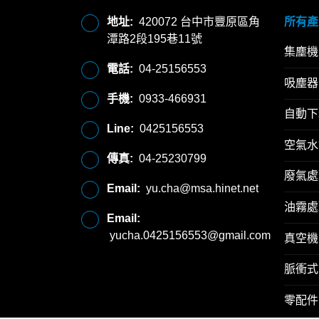
地址:
420072 台中市豐原區角
所有產
潭路2段195巷11號
集塵機
電話:
04-25156553
吸塵器
手機:
0933-466931
自動下
Line:
0425156553
空氣水
傳真:
04-25230799
廢氣處
Email:
yu.cha@msa.hinet.net
油霧處
Email:
yucha.0425156553@gmail.com
真空機
脈衝式
零配件