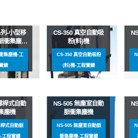
2系列-小型移
CS-350 真空自動吸
N
脈衝集塵機
粉(料)機
溼兩用）
脈衝集塵機-工
CS-350 真空自動吸粉
N
實績
(料)機-工程實績
3 螺桿式自動
NS-505 無塵室自動
N
集塵機
脈衝集塵機
 螺桿式自動脈
NS-505 無塵室自動脈
N
-工程實績
衝集塵機-工程實績