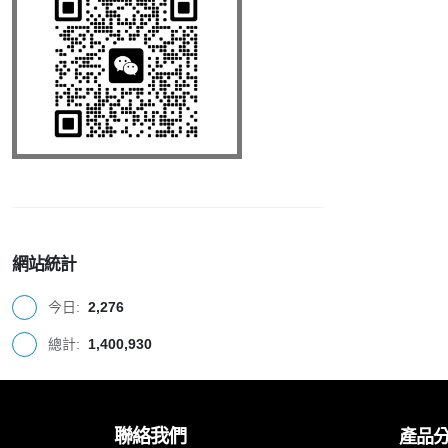
網站統計
今日:
2,276
總計:
1,400,930
聯絡我們
產品