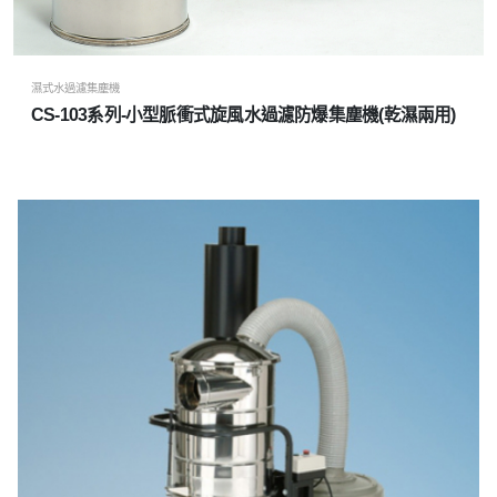
濕式水過濾集塵機
CS-103系列-小型脈衝式旋風水過濾防爆集塵機(乾濕兩用)