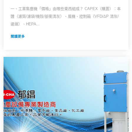
一、工業集塵機「價格」由哪些東西組成？ CAPEX（購置）：本
體（濾筒/濾袋/機殼/脈衝清灰）、風機、控制箱（VFD/ΔP 清灰/
遠端）、HEPA...
閱讀更多