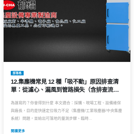
部落格
12.集塵機常見 12 種「吸不動」原因排查清
單：從濾心、漏風到管路損失（含排查流
程、修護與升級建議）吸力變小？風量不
為誰寫的？你會得到什麼 本文適合：採購、現場工程、設備維保
足？維修或升級前必讀的商業級診斷指南
與廠長，目的是快速定位吸力不足（集塵機/工業吸塵器/中央集塵
系統）問題，並給出可落地的量測步驟、臨時...
閱讀更多