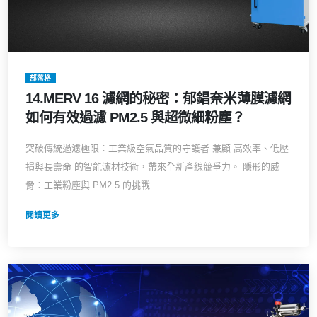
部落格
14.MERV 16 濾網的秘密：郁錩奈米薄膜濾網
如何有效過濾 PM2.5 與超微細粉塵？
突破傳統過濾極限：工業級空氣品質的守護者 兼顧 高效率、低壓
損與長壽命 的智能濾材技術，帶來全新產線競爭力。 隱形的威
脅：工業粉塵與 PM2.5 的挑戰 ...
閱讀更多