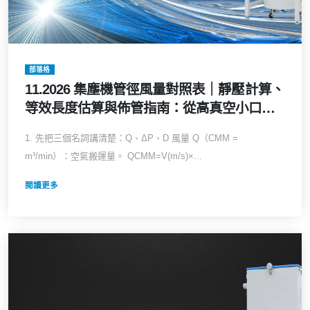
部落格
11.2026 集塵機管徑風量對照表｜靜壓計算、
等效長度估算與佈管指南：從高真空小口徑
到低壓大風量系統的全方位選型攻略
1. 先把三個名詞講清楚：Q、ΔP、D 風量 Q（CMM =
m³/min）：空氣搬運量。 QCMM=V(m/s)×...
閱讀更多