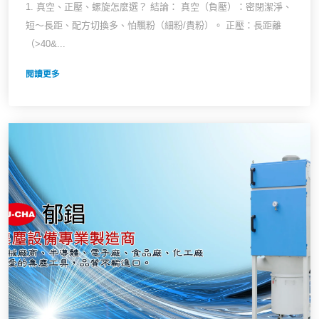
1. 真空、正壓、螺旋怎麼選？ 結論： 真空（負壓）：密閉潔淨、
短～長距、配方切換多、怕飄粉（細粉/貴粉）。 正壓：長距離
（>40&...
閱讀更多