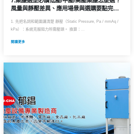
7.集塵選型必讀低壓/中壓/高壓集塵怎麼選？
風量與靜壓差異、應用場景與選購要點完整
指南，三種系統的工程差異與優缺點（2026
1. 先把名詞和範圍講清楚 靜壓（Static Pressure, Pa / mmAq /
最新）
kPa）：系統克服阻力所需壓頭。 換算：...
閱讀更多