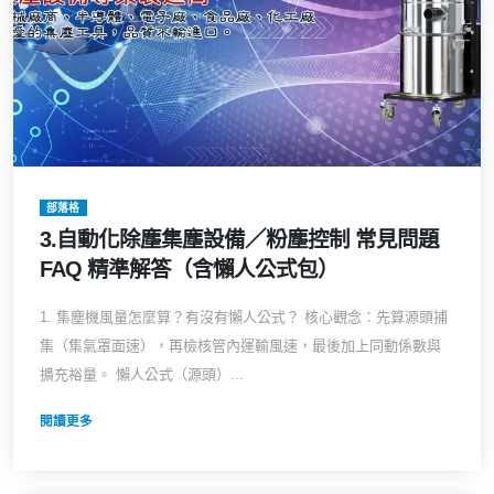
部落格
3.自動化除塵集塵設備／粉塵控制 常見問題
FAQ 精準解答（含懶人公式包）
1. 集塵機風量怎麼算？有沒有懶人公式？ 核心觀念：先算源頭捕
集（集氣罩面速），再檢核管內運輸風速，最後加上同動係數與
擴充裕量。 懶人公式（源頭）...
閱讀更多