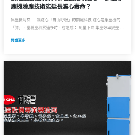
塵機除塵技術能延長濾心壽命？
集塵機清灰 — 讓濾心「自由呼吸」的關鍵科技 濾心是集塵機的
「肺」。當粉塵積累過多時，會造成： 風量下降 集塵效率變差 ...
閱讀更多