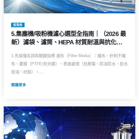
部落格
5.集塵機/吸粉機濾心選型全指南｜（2026 最
新）濾袋、濾筒、HEPA 材質耐溫與抗化學
對照表：解決黏粉糊袋、防爆與過濾效率難
1.先搞懂名詞與關鍵指標 濾布（Filter Media）：織布、針刺不織
題
布、覆膜（PTFE/奈米膜）、表面處理（抗靜電、防油防水、拒水
拒油、抗黏）。...
閱讀更多