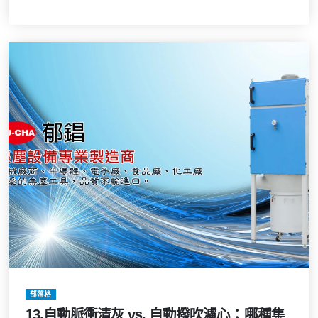
部落格
13.自動脈衝清灰 vs. 自動撥吹濾心：哪種集