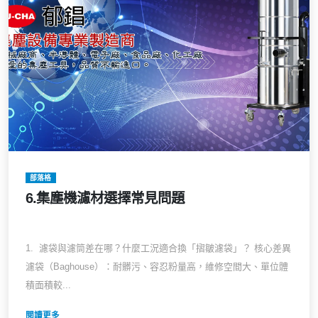
部落格
6.集塵機濾材選擇常見問題
1. 濾袋與濾筒差在哪？什麼工況適合換「摺皺濾袋」？ 核心差異
濾袋（Baghouse）：耐髒污、容忍粉量高，維修空間大、單位體
積面積較...
閱讀更多