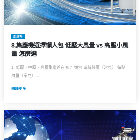
部落格
8.集塵機選擇懶人包 低壓大風量 vs 高壓小風
量 怎麼選
1. 低壓、中壓、高壓集塵差在哪？ 類別 系統靜壓（常見） 每點
風量（常見）...
閱讀更多