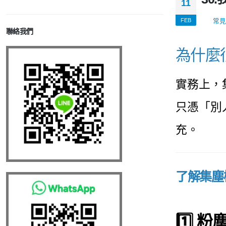
11
FEB
常見
聯絡我們
為什麼
實務上，
只憑「別
充。
了解集塵
1️⃣ 