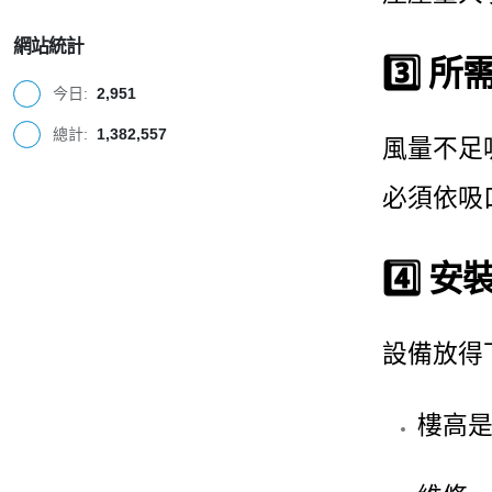
網站統計
3️⃣ 
今日:
2,951
總計:
1,382,557
風量不足
必須依吸
4️⃣ 
設備放得
樓高