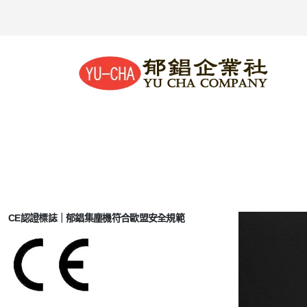
CE認證標誌｜郁錩集塵機符合歐盟安全規範