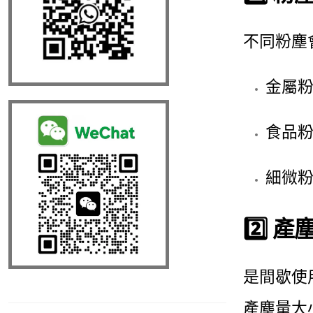
不同粉塵
金屬粉
食品粉
細微粉
2️⃣ 
是間歇使
產塵量大