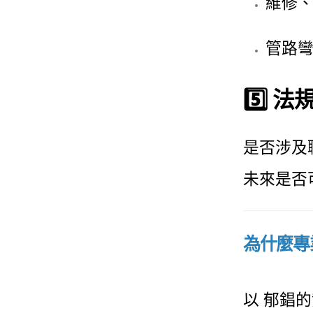
維修
管路
5️⃣ 
是否涉及
未來是否
為什麼專
以 郁錩