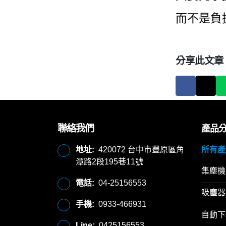
而不是負
分享此文章
聯絡我們
產品
地址:
420072 台中市豐原區角
所有產
潭路2段195巷11號
集塵機
電話:
04-25156553
吸塵器
手機:
0933-466931
自動下
Line:
0425156553