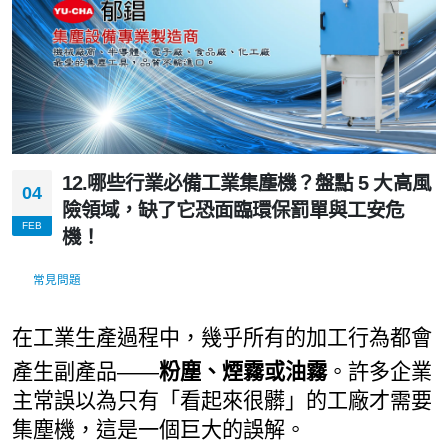
12.哪些行業必備工業集塵機？盤點 5 大高風
04
險領域，缺了它恐面臨環保罰單與工安危
FEB
機！
常見問題
在工業生產過程中，幾乎所有的加工行為都會
產生副產品——
粉塵、煙霧或油霧
。許多企業
主常誤以為只有「看起來很髒」的工廠才需要
集塵機，這是一個巨大的誤解。