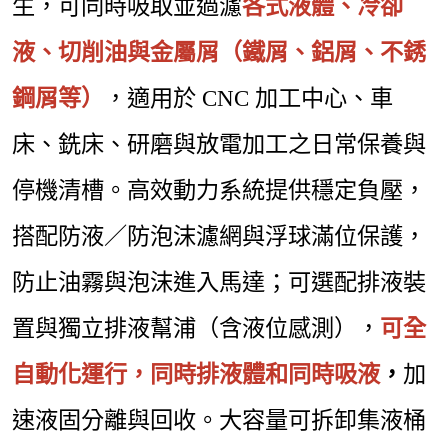
生，可同時吸取並過濾
各式液體、冷卻
液、切削油與金屬屑（鐵屑、鋁屑、不銹
鋼屑等）
，適用於 CNC 加工中心、車
床、銑床、研磨與放電加工之日常保養與
停機清槽。高效動力系統提供穩定負壓，
搭配防液／防泡沫濾網與浮球滿位保護，
防止油霧與泡沫進入馬達；可選配排液裝
置與獨立排液幫浦（含液位感測），
可全
自動化運行，同時排液體和同時吸液
，
加
速液固分離與回收。大容量可拆卸集液桶