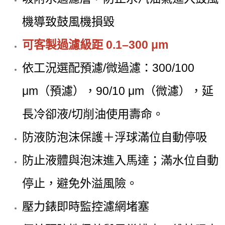
機導致鼓風機損毀
可客製過濾級距 0.1–300 μm
依工況選配預濾/微過濾：300/100
μm（預濾），90/10 μm（微濾），延
長冷卻液/切削油使用壽命。
防液防泡沫保護＋浮球滿位自動停吸
防止液體與泡沫進入馬達；滿水位自動
停止，避免外溢風險。
壓力錶即時監控濾網堵塞