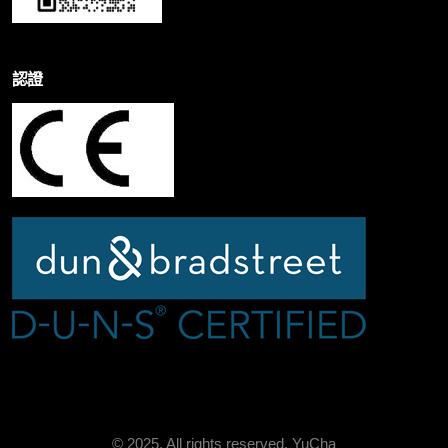
認證
© 2025. All rights reserved.
YuCha