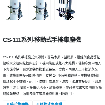
CS-111系列-移動式手搖集塵機
CS-111 系列手搖袋式集塵機，專為木屑、塑膠屑、纖維與食品等粒
徑較大之粗顆粒粉塵設計。採用旋風式離心力結構，使粉塵集中落入
下方儲塵桶，減少濾袋負擔並延長使用壽命。內建人工手搖清灰裝
置，濾袋阻塞時可即時清理，支援 24 小時連續運轉。主機桶體採用
SUS304 不鏽鋼，耐用、防鏽且易清潔，濾袋可水洗重複使用，過濾
效率可達 1 微米。設備佔地小、維護簡單，並可依需求客製防爆與節
能變頻規格，適用各類工廠集塵與粗塵回收應用。
# 袋式集塵機
# 移動式集塵機