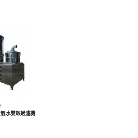
機
9 空氣水雙效過濾機