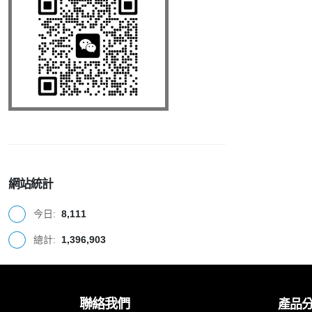
網站統計
今日:
8,111
總計:
1,396,903
聯絡我們
產品