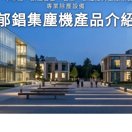
專業除塵設備
郁錩集塵機產品介