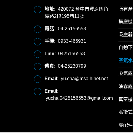
地址:
420072 台中市豐原區角
所有產
潭路2段195巷11號
集塵機
電話:
04-25156553
吸塵器
手機:
0933-466931
自動下
Line:
0425156553
空氣水
傳真:
04-25230799
廢氣處
Email:
yu.cha@msa.hinet.net
油霧處
Email:
yucha.0425156553@gmail.com
真空機
脈衝式
零配件