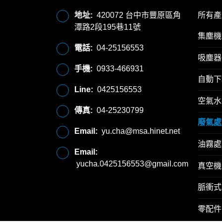
地址:
420072 台中市豐原區角
所有產
潭路2段195巷11號
集塵機
電話:
04-25156553
吸塵器
手機:
0933-466931
自動下
Line:
0425156553
空氣水
傳真:
04-25230799
廢氣處
Email:
yu.cha@msa.hinet.net
油霧處
Email:
yucha.0425156553@gmail.com
真空機
脈衝式
零配件