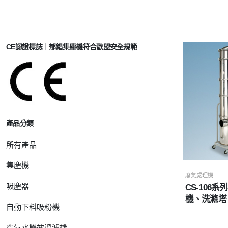
CE認證標誌｜郁錩集塵機符合歐盟安全規範
產品分類
所有產品
集塵機
廢氣處理機
吸塵器
CS-106
機、洗滌塔
自動下料吸粉機
空氣水雙效過濾機