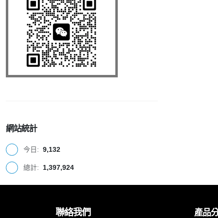
網站統計
今日:
9,132
總計:
1,397,924
聯絡我們
產品