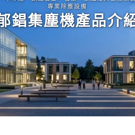
專業除塵設備
郁錩集塵機產品介