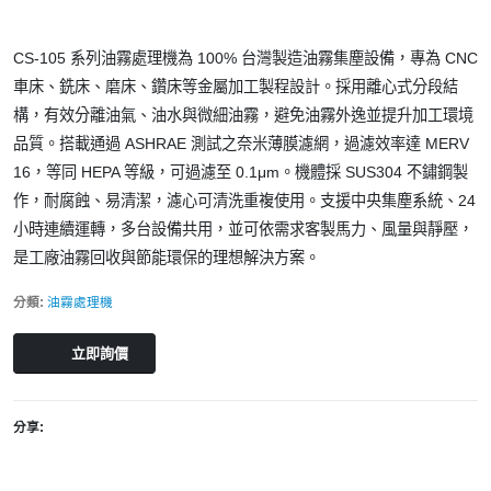
CS-105 系列油霧處理機為 100% 台灣製造油霧集塵設備，專為 CNC
車床、銑床、磨床、鑽床等金屬加工製程設計。採用離心式分段結
構，有效分離油氣、油水與微細油霧，避免油霧外逸並提升加工環境
品質。搭載通過 ASHRAE 測試之奈米薄膜濾網，過濾效率達 MERV
16，等同 HEPA 等級，可過濾至 0.1μm。機體採 SUS304 不鏽鋼製
作，耐腐蝕、易清潔，濾心可清洗重複使用。支援中央集塵系統、24
小時連續運轉，多台設備共用，並可依需求客製馬力、風量與靜壓，
是工廠油霧回收與節能環保的理想解決方案。
分類:
油霧處理機
立即詢價
分享: