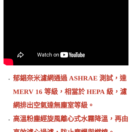
郁錩奈米濾網通過 ASHRAE 測試，達
MERV 16 等級，相當於 HEPA 級，濾
網排出空氣達無塵室等級。
高溫粉塵經旋風離心式水霧降溫，再由