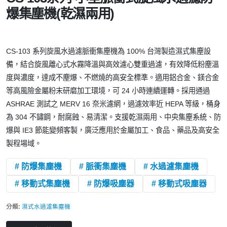
爆集塵機(乾濕兩用)
CS-103 系列旋風水過濾脈衝集塵機為 100% 台灣製造濕式集塵設
備，結合旋風離心式水霧降溫與高效濾心雙重過濾，有效降低粉塵溫
度與濃度，達成不塵爆、不燃燒的高安全標準。適用鋁合金、鎂合金
等高風險金屬粉末研磨加工環境，可 24 小時連續運轉。採用通過
ASHRAE 測試之 MERV 16 奈米濾網，過濾效率近 HEPA 等級，桶身
為 304 不鏽鋼，耐腐蝕、易清潔。支援乾濕兩用、中央集塵系統、防
爆與 IE3 節能變頻客製，廣泛應用於金屬加工、食品、藥品及高安全
製程場域。
# 防爆集塵機
# 脈衝集塵機
# 水過濾集塵機
# 移動式集塵機
# 防爆吸塵器
# 移動式吸塵器
分類:
濕式水過濾集塵機