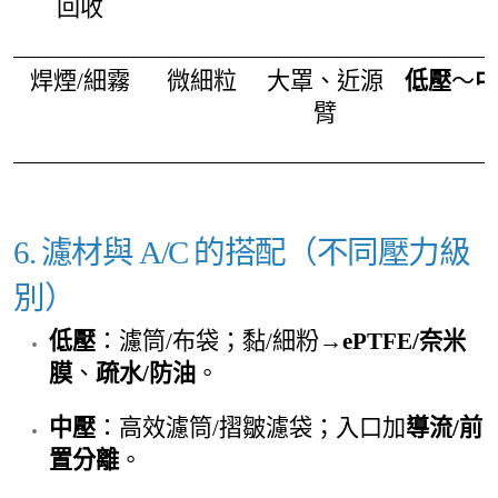
回收
焊煙/細霧
微細粒
大罩、近源
低壓
～
中
臂
6. 濾材與 A/C 的搭配（不同壓力級
別）
低壓
：濾筒/布袋；黏/細粉→
ePTFE/奈米
膜
、
疏水/防油
。
中壓
：高效濾筒/摺皺濾袋；入口加
導流/前
置分離
。