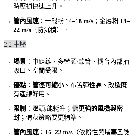
時壓損快速上升。
管內風速
：一般粉
14–18 m/s
；金屬粉
18–
22 m/s
（防沉積）。
2.2 中壓
場景
：中距離、多彎頭/軟管、機台內部抽
吸口、空間受限。
優點
：
管徑可縮小
、布置彈性高、改造既
有產線好用。
限制
：壓頭/能耗升；需
更強的風機與密
封
；清灰策略要更精準。
管內風速
：
16–22 m/s
（依粉性與堵塞風險