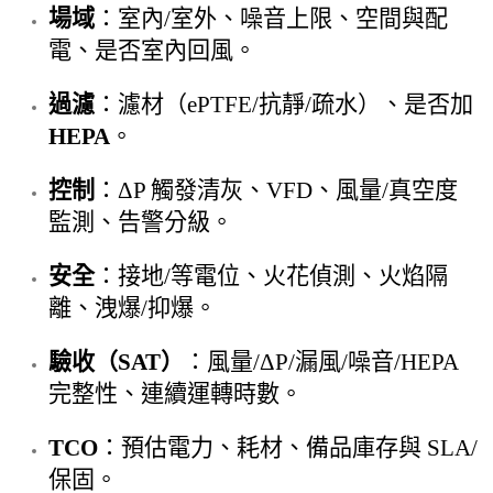
場域
：室內/室外、噪音上限、空間與配
電、是否室內回風。
過濾
：濾材（ePTFE/抗靜/疏水）、是否加
HEPA
。
控制
：ΔP 觸發清灰、VFD、風量/真空度
監測、告警分級。
安全
：接地/等電位、火花偵測、火焰隔
離、洩爆/抑爆。
驗收（SAT）
：風量/ΔP/漏風/噪音/HEPA
完整性、連續運轉時數。
TCO
：預估電力、耗材、備品庫存與 SLA/
保固。