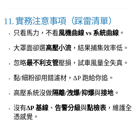
11. 實務注意事項（踩雷清單）
只看馬力，不看
風機曲線 vs 系統曲線
。
大罩面卻選
高壓小流
，結果捕集效率低。
忽略
最不利支管
壓損，試車風量全失真。
黏/細粉卻用錯濾材，ΔP 跑給你追。
高壓系統沒做
隔離/洩爆/抑爆
與
接地
。
沒有
ΔP 基線
、
告警分級
與
點檢表
，維護全
憑感覺。