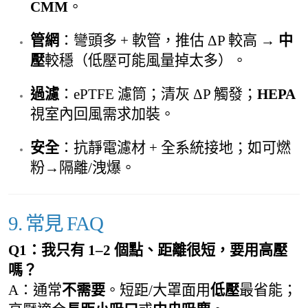
CMM
。
管網
：彎頭多 + 軟管，推估 ΔP 較高 →
中
壓
較穩（低壓可能風量掉太多）。
過濾
：ePTFE 濾筒；清灰 ΔP 觸發；
HEPA
視室內回風需求加裝。
安全
：抗靜電濾材 + 全系統接地；如可燃
粉→隔離/洩爆。
9. 常見 FAQ
Q1：我只有 1–2 個點、距離很短，要用高壓
嗎？
A：通常
不需要
。短距/大罩面用
低壓
最省能；