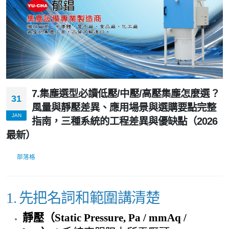
7.集塵選型必讀低壓/中壓/高壓集塵怎麼選？
31
風量與靜壓差異、應用場景與選購要點完整
JAN
指南，三種系統的工程差異與優缺點（2026
最新）
部落格
1. 先把名詞和範圍講清楚
靜壓（Static Pressure, Pa / mmAq /