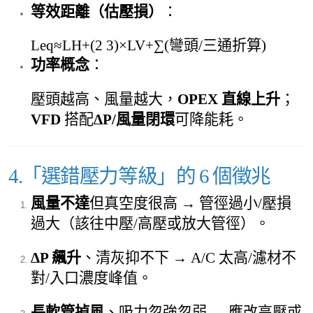
等效距離（估壓損）
：
Leq≈LH+(2 3)×LV+∑(彎頭/三通折算)
功率概念
：
壓頭越高、風量越大，
OPEX 直線上升
；
VFD
搭配
ΔP/風量閉環
可降能耗。
4.「選錯壓力等級」的 6 個徵兆
風量不達
但真空度很高 → 管徑過小/壓損
過大（該往中壓/高壓或放大管徑）。
ΔP 飆升
、清灰抑不下 → A/C 太高/濾材不
對/入口濃度峰值。
長軟管掉風
、吸力忽強忽弱 → 應改高壓或