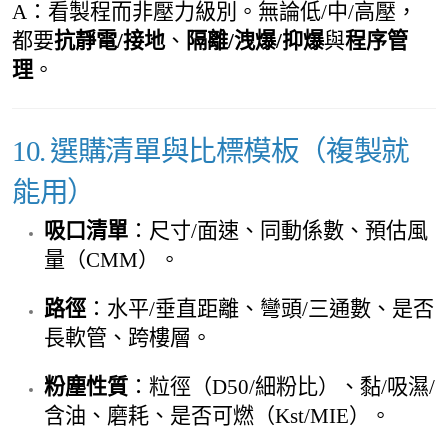
A：看製程而非壓力級別。無論低/中/高壓，
都要
抗靜電/接地
、
隔離/洩爆/抑爆
與
程序管
理
。
10. 選購清單與比標模板（複製就
能用）
吸口清單
：尺寸/面速、同動係數、預估風
量（CMM）。
路徑
：水平/垂直距離、彎頭/三通數、是否
長軟管、跨樓層。
粉塵性質
：粒徑（D50/細粉比）、黏/吸濕/
含油、磨耗、是否可燃（Kst/MIE）。