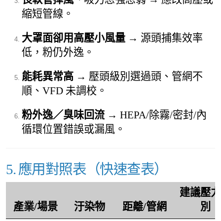
縮短管線。
大罩面卻用高壓小風量
→ 源頭捕集效率
低，粉仍外逸。
能耗異常高
→ 壓頭級別選過頭、管網不
順、VFD 未調校。
粉外逸／臭味回流
→ HEPA/除霧/密封/內
循環位置錯誤或漏風。
5. 應用對照表（快速查表）
建議壓力
產業/場景
汙染物
距離/管網
別