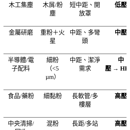
木工集塵
木屑/粉
短中距、開
低壓
塵
放罩
金屬研磨
重粉＋火
中距、多彎
中壓
星
頭
半導體/電
細粉
中距、潔淨
中
子配料
（<5
需求
壓
→
HE
µm）
食品/藥粉
細黏粉
長軟管/多
高壓
樓層
中央清掃/
混粉
長距/多站
高壓