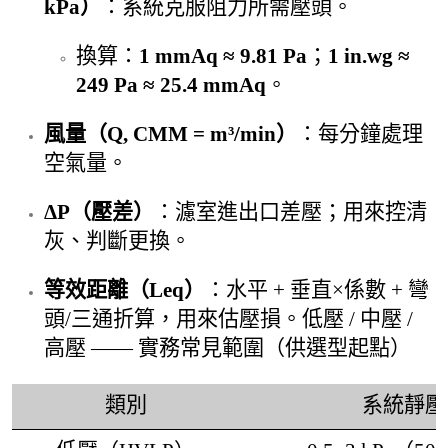
kPa）
：系統克服阻力所需壓頭。
換算：
1 mmAq ≈ 9.81 Pa
；
1 in.wg ≈
249 Pa ≈ 25.4 mmAq
。
風量（Q, CMM = m³/min）
：每分鐘處理
空氣量。
ΔP（壓差）
：濾室進出口差壓；用來控清
灰、判斷更換。
等效距離（Leq）
：水平 + 垂直×係數 + 彎
頭/三通折算，用來估壓損。
低壓 / 中壓 /
高壓 —— 實務常見範圍（供選型起點）
類別
系統靜壓