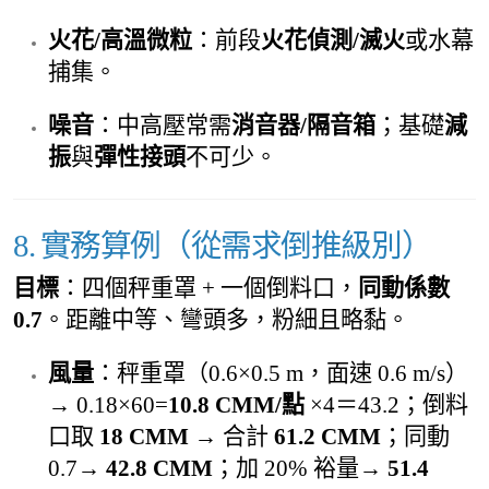
火花/高溫微粒
：前段
火花偵測/滅火
或水幕
捕集。
噪音
：中高壓常需
消音器/隔音箱
；基礎
減
振
與
彈性接頭
不可少。
8. 實務算例（從需求倒推級別）
目標
：四個秤重罩 + 一個倒料口，
同動係數
0.7
。距離中等、彎頭多，粉細且略黏。
風量
：秤重罩（0.6×0.5 m，面速 0.6 m/s）
→ 0.18×60=
10.8 CMM/點
×4＝43.2；倒料
口取
18 CMM
→ 合計
61.2 CMM
；同動
0.7→
42.8 CMM
；加 20% 裕量→
51.4