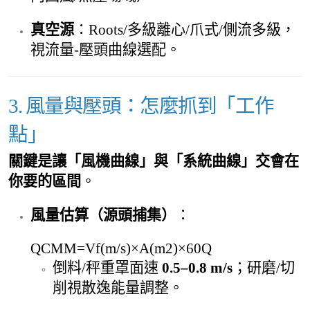
真空源
：Roots/多級離心/爪式/側流多級，
視流量-壓頭曲線選配。
3. 風量與壓頭：怎麼抓到「工作
點」
關鍵是讓「風機曲線」與「系統曲線」交會在
你要的區間
。
風量估算（源頭捕集）
：
QCMM=Vf(m/s)×A(m2)×60Q
倒料/秤重罩面速
0.5–0.8 m/s
；研磨/切
削視散逸能量調整。