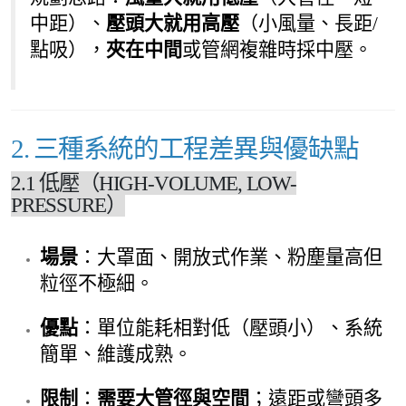
中距）、
壓頭大就用高壓
（小風量、長距/
點吸），
夾在中間
或管網複雜時採中壓。
2. 三種系統的工程差異與優缺點
2.1 低壓（HIGH-VOLUME, LOW-
PRESSURE）
場景
：大罩面、開放式作業、粉塵量高但
粒徑不極細。
優點
：單位能耗相對低（壓頭小）、系統
簡單、維護成熟。
限制
：
需要大管徑與空間
；遠距或彎頭多