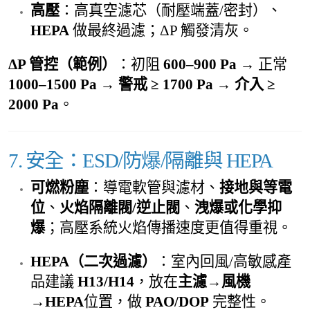
高壓
：高真空濾芯（耐壓端蓋/密封）、
HEPA
做最終過濾；ΔP 觸發清灰。
ΔP 管控（範例）
：初阻
600–900 Pa
→ 正常
1000–1500 Pa
→
警戒 ≥ 1700 Pa
→
介入 ≥
2000 Pa
。
7. 安全：ESD/防爆/隔離與 HEPA
可燃粉塵
：導電軟管與濾材、
接地與等電
位
、
火焰隔離閥/逆止閥
、
洩爆或化學抑
爆
；高壓系統火焰傳播速度更值得重視。
HEPA（二次過濾）
：室內回風/高敏感產
品建議
H13/H14
，放在
主濾→風機
→HEPA
位置，做
PAO/DOP
完整性。