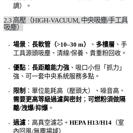
調）。
2.3 高壓（HIGH-VACUUM, 中央吸塵/手工具
吸塵）
場景
：
長軟管（>10–30 m）
、
多樓層
、手
工具源頭吸塵、清線/保養、貴重粉回收。
優點
：
長距離能力強
、吸口小但「抓力」
強、可一套中央系統服務多點。
限制
：單位能耗高（壓頭大）、噪音高、
需要更高等級過濾與密封
；
可燃粉須做隔
離/洩爆/抑爆
。
過濾
：高真空濾芯 +
HEPA H13/H14
（室
內回風/無塵場域）