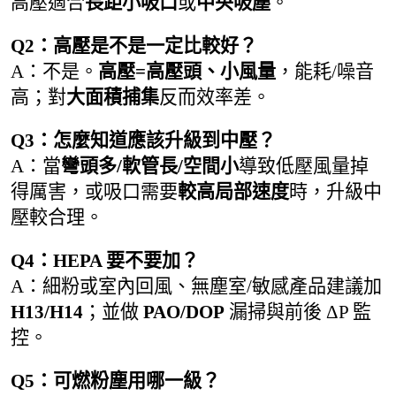
高壓適合
長距小吸口
或
中央吸塵
。
Q2：高壓是不是一定比較好？
A：不是。
高壓=高壓頭、小風量
，能耗/噪音
高；對
大面積捕集
反而效率差。
Q3：怎麼知道應該升級到中壓？
A：當
彎頭多/軟管長/空間小
導致低壓風量掉
得厲害，或吸口需要
較高局部速度
時，升級中
壓較合理。
Q4：HEPA 要不要加？
A：細粉或室內回風、無塵室/敏感產品建議加
H13/H14
；並做
PAO/DOP
漏掃與前後 ΔP 監
控。
Q5：可燃粉塵用哪一級？