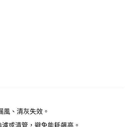
漏風、清灰失效。
策換濾或清管，避免能耗飆高。