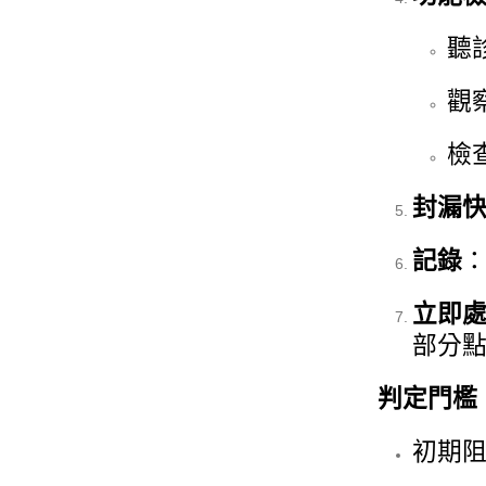
聽
觀
檢
封漏
記錄
立即
部分
判定門檻
初期阻力