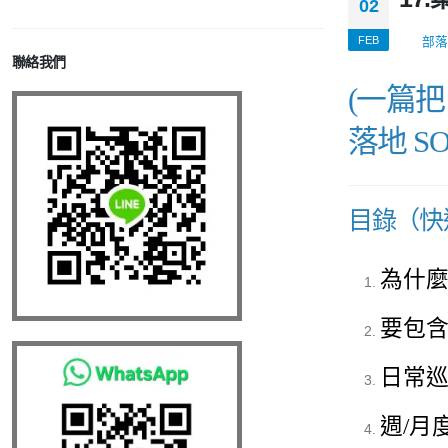
02
FEB
部落
聯絡我們
(一篇
落地 SO
目錄（快
為什麼
要包
日常巡
週/月