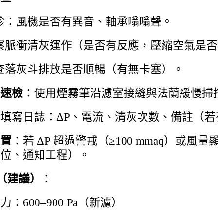
診：風機是否有異音、軸承嗡嗡聲。
察脈衝清灰運作（是否有反應，壓縮空氣是否
查落灰斗排放是否順暢（有無卡塞）。
快速檢
：使用煙霧筆沿濾室接縫與法蘭緩慢掃
：填寫日誌：ΔP、電流、清灰次數、備註（
處置
：若 ΔP 超過警戒（≥100 mmaq）
點位、通知工程）。
（建議）
：
：600–900 Pa（新濾）