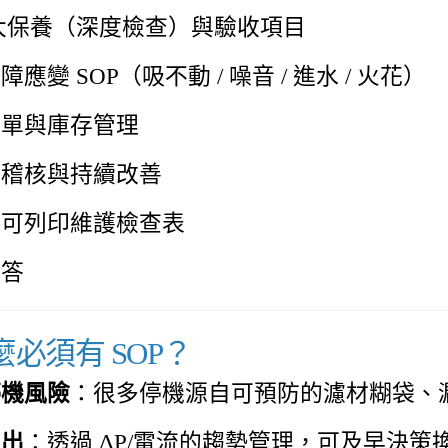
大保養（深度檢查）與驗收項目
應變 SOP（吸不動 / 噪音 / 進水 / 火花）
清單與庫存管理
、稽核與持續改善
：可列印維護檢查表
問答
什麼必須有 SOP？
停機風險
：很多停機源自可預防的濾材糊袋、
支出
：透過 ΔP/電流的趨勢管理，可及早決