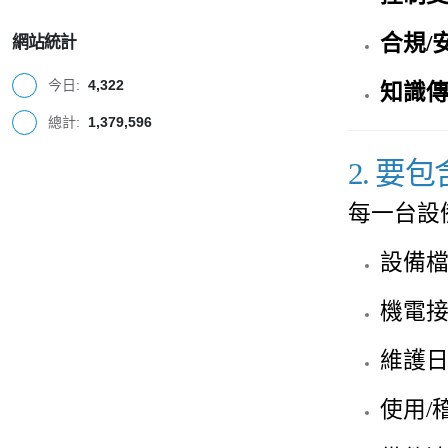
合規/
網站統計
今日:
4,322
知識
總計:
1,379,596
2. 要
每一台設
設備
機電
維護日
使用/