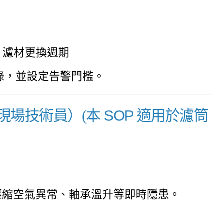
數、濾材更換週期
錄，並設定告警門檻。
本 SOP 適用於
濾筒
（現場技術員）(
壓縮空氣異常、軸承溫升等即時隱患。