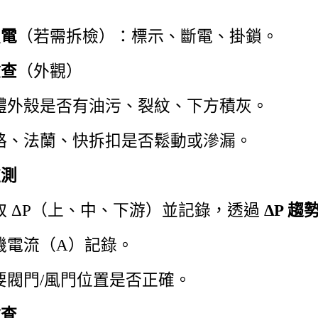
鎖電
（若需拆檢）：標示、斷電、掛鎖。
檢查
（外觀）
體外殼是否有油污、裂紋、下方積灰。
路、法蘭、快拆扣是否鬆動或滲漏。
監測
取 ΔP（上、中、下游）並記錄，透過
ΔP 趨
機電流（A）記錄。
要閥門/風門位置是否正確。
檢查