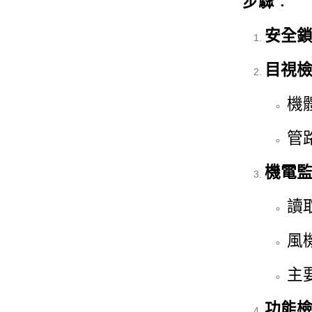
步驟
：
安全
目視
機
管
機電
讀
風
主
功能