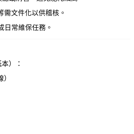
試等需文件化以供稽核。
達成日常維保任務。
紙本）：
線）