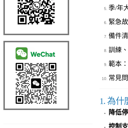
季/年
緊急故障
備件
訓練
範本
常見
1. 為
降低
控制