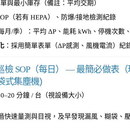
清單與最小庫存（備註：平均交期）
/DOP（若有 HEPA）、防爆/接地檢測紀錄
（每月/季）：平均 ΔP、能耗 kWh、停機次
化
：採用簡單表單（ΔP感測、風機電流）紀
常巡檢 SOP（每日） — 最簡必做表
袋式集塵機)
10–20 分鐘 / 台（視設備大小）
過快速量測與目視，及早發現漏風、糊袋、