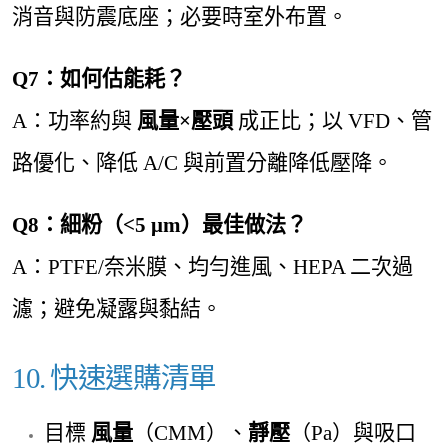
消音與防震底座；必要時室外布置。
Q7：如何估能耗？
A：功率約與
風量×壓頭
成正比；以 VFD、管
路優化、降低 A/C 與前置分離降低壓降。
Q8：細粉（<5 μm）最佳做法？
A：PTFE/奈米膜、均勻進風、HEPA 二次過
濾；避免凝露與黏結。
10. 快速選購清單
目標
風
量
（CMM）、
靜壓
（Pa）與吸口