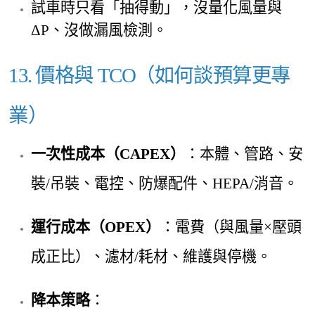
試車時只看「抽得動」，沒量化風量與
ΔP、沒做漏風檢測。
13. 價格與 TCO（如何談預算更專
業）
一次性成本（CAPEX）
：本體、管路、安
裝/吊裝、電控、防爆配件、HEPA/消音。
運行成本（OPEX）
：電費（與風量×壓頭
成正比）、濾材/耗材、維護與停機。
降本策略
：