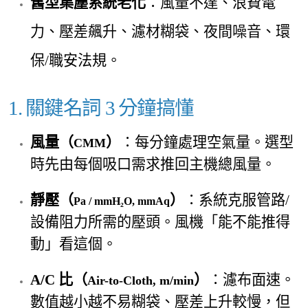
舊型集塵系統老化
：風量不達、浪費電
力、壓差飆升、濾材糊袋、夜間噪音、環
保/職安法規。
1. 關鍵名詞 3 分鐘搞懂
風量（
）
：每分鐘處理空氣量。選型
CMM
時先由每個吸口需求推回主機總風量。
靜壓（
）
：系統克服管路/
Pa / mmH₂O, mmAq
設備阻力所需的壓頭。風機「能不能推得
動」看這個。
A/C 比（
）
：濾布面速。
Air-to-Cloth, m/min
數值越小越不易糊袋、壓差上升較慢，但