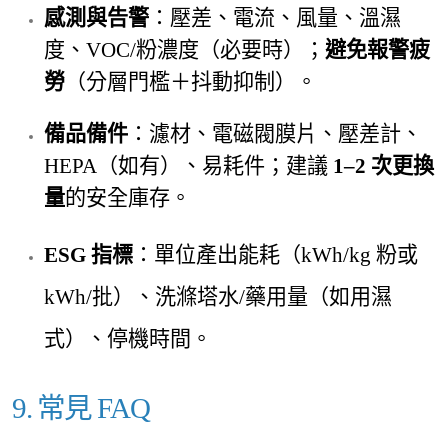
感測與告警
：壓差、電流、風量、溫濕
度、VOC/粉濃度（必要時）；
避免報警疲
勞
（分層門檻＋抖動抑制）。
備品備件
：濾材、電磁閥膜片、壓差計、
HEPA（如有）、易耗件；建議
1–2 次更換
量
的安全庫存。
ESG 指標
：單位產出能耗（kW
h/kg 粉或
kWh/批）、洗滌塔水/藥用量（如用濕
式）、停機時間。
9. 常見 FAQ