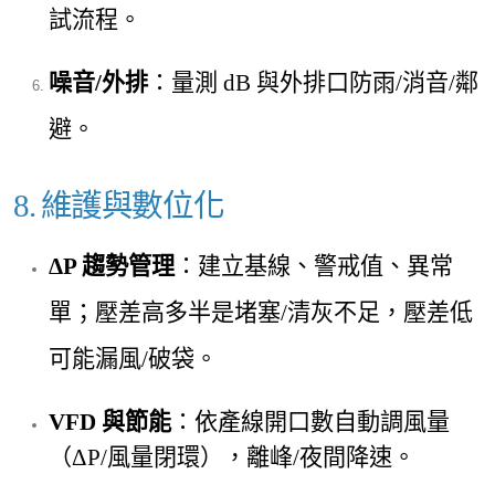
試流程。
噪音/外排
：量測 dB 與外排口防
雨/消音/鄰
避。
8. 維護與數位化
ΔP 趨
勢管理
：建立基線、警戒值、異常
單；壓差高多半是堵塞/清灰不足，壓差低
可能漏風/破袋。
VFD 與節能
：依產線開口數自動調風量
（ΔP/風量閉環），離峰/夜間降速。