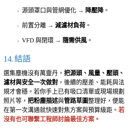
源頭罩口與管網優化 →
降壓降
。
前置分離 →
減濾材負荷
。
VFD 與閉環 →
隨需供風
。
14. 結語
選集塵機沒有萬靈丹，
把源頭、風量、壓頭、
濾材與安全一次做對
，後續的壓差、能耗與法
規才會穩。若你手上已有吸口清單或現場規劃
照片等，
把粉塵描述
與
管路草圖
整理好，便能
在第一次溝通就快速對焦方案與預算級距。
若
沒有也可聯繫工程師討論最佳方案。