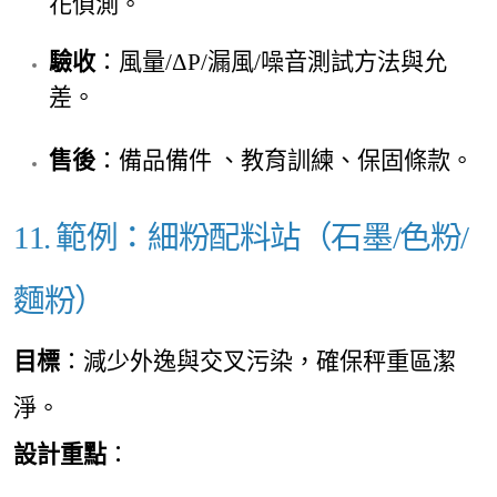
花偵測。
驗收
：風量/ΔP/漏風/噪音測試方法與允
差。
售後
：備品備件 、教育訓練、保
固條款。
11. 範例：細粉配料站（石墨/色粉/
麵粉）
目標
：減少外逸與交叉污染，確保秤重區潔
淨。
設計重點
：