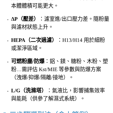
本體體積可能更大。
ΔP（壓差）
：濾室進/出口壓力差。隨粉量
與濾材狀態上升。
HEPA（二次過濾）
：H13/H14 用於細粉
或潔淨區域。
可燃粉塵/防爆
：鋁、鎂、糖粉、木粉、塑
粉…需評估 Kst/MIE 等參數與防爆方案
（洩爆/抑爆/隔離/接地）。
L/G（洗滌塔）
：氣液比，影響捕集效率
與能耗（供參了解濕式系統）。