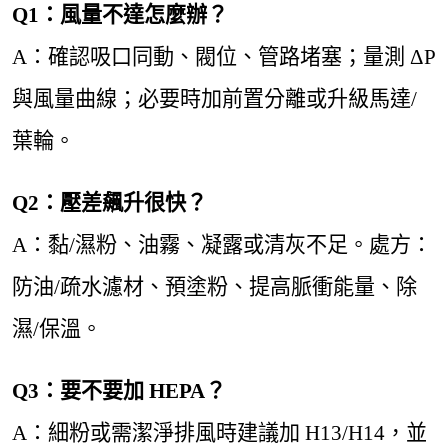
Q1：風量不達怎麼辦？
A：確認吸口同動、閥位、管路堵塞；量測 ΔP
與風量曲線；必要時加前置分離或升級馬達/
葉輪。
Q2：壓差飆升很快？
A：黏/濕粉、油霧、凝露或清灰不足。處方：
防油/疏水濾材、預塗粉、提高脈衝能量、除
濕/保溫。
Q3：要不要加 HEPA？
A：細粉或需潔淨排風時建議加 H13/H14，並