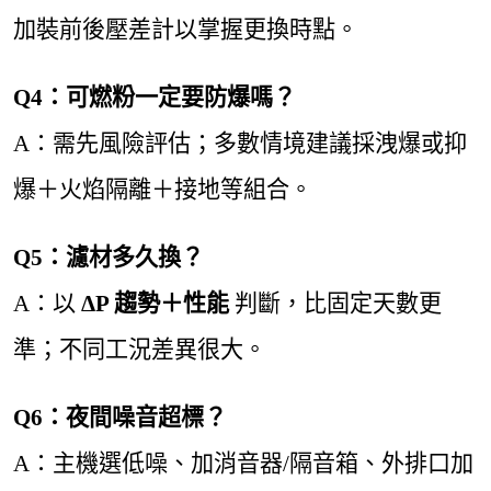
加裝前後壓差計以掌握更換時點。
Q4：可燃粉一定要防爆嗎？
A：需先風險評估；多數情境建議採洩爆或抑
爆＋火焰隔離＋接地等組合。
Q5：濾材多久換？
A：以
ΔP 趨勢＋性能
判斷，比固定天數更
準；不同工況差異很大。
Q6：夜間噪音超標？
A：主機選低噪、加消音器/隔音箱、外排口加