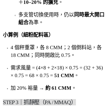
＋
10–20% 的擴充
。
多支管切換使用時，仍以
同時最大開口
組合
為準。
小算例（細粉配料區）
4 個秤重罩，各 8 CMM；2 個倒料站，各
18 CMM；同時開啟比 0.75。
需求風量 = (4×8 + 2×18) × 0.75 = (32 + 36)
× 0.75 = 68 × 0.75 =
51 CMM
。
加 20% 裕量 →
約 61 CMM
。
STEP 3｜抓靜壓（PA / MMAQ）