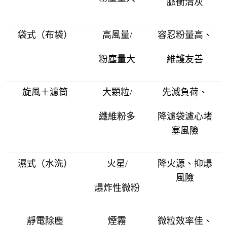
脈衝清灰
袋式（布袋）
高風量/
容忍粉量高、
粉塵量大
維護友善
旋風＋濾筒
大顆粒/
先減負荷、
纖維粉多
降濾袋濾心堵
塞風險
濕式（水洗）
火星/
降火源、抑爆
風險
爆炸性微粉
靜電除塵
煙霧
微粒效率佳、