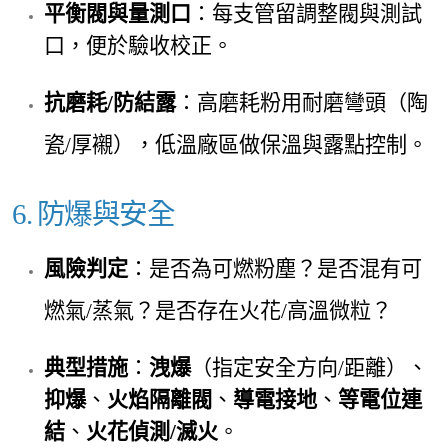
平衡閥與量測口
：每支管留調整閥與測試
口，便於驗收校正。
抗磨耗/防結露
：高磨耗粉
用耐磨彎頭（陶
瓷/厚襯），低溫廠區做保溫與露點控制。
6. 防爆與安全
風險判定
：
是否為可燃粉塵？是否混有可
燃氣/蒸氣？是否存在火花/高溫微粒？
典型措施
：
洩爆
（指定安全方向/距離）、
抑爆
、
火焰隔離閥
、
導電接地
、
等電位連
結
、
火花偵測/滅火
。