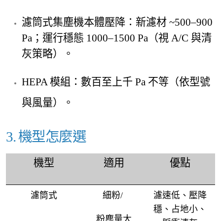
濾筒式集塵機本體壓降：新濾材 ~500–900
Pa；運行穩態 1000–1500 Pa（視 A/C 與清
灰策略）。
HEPA 模組：數百至上千 Pa 不等（依型
號
與風量）。
3. 機型怎麼選
機型
適用
優點
濾筒式
細粉/
濾速低、壓降
穩、
占地小、
粉塵量大