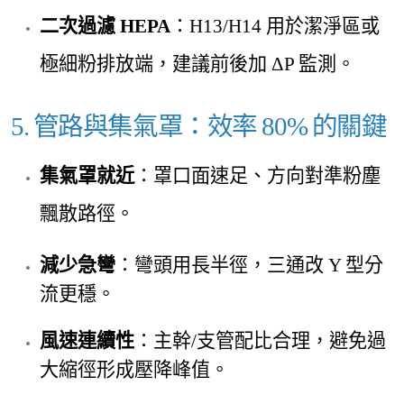
二次過濾 HEPA
：H13
/H14 用於潔淨區或
極細粉排放端，建議前後加 ΔP 監測。
5. 管路與集氣罩：效率 80% 的關鍵
集氣罩就近
：罩口面速足、方向對準粉塵
飄散路徑。
減少急彎
：彎頭用長半徑，三通改 Y 型分
流更穩。
風速連續性
：主幹/支管配比合理，避免過
大縮徑形成壓降峰值。