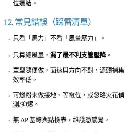
位連結。
12. 常見錯誤（踩雷清單）
只看
「馬力」不看「風量壓力」。
只算總風量，
漏了最不利支管壓降
。
罩型隨便做，面速與方向不對，源頭捕集
效率低。
可燃粉未做接地、等電位，或忽略火花偵
測/抑爆。
無 ΔP 基線與點檢表，維護憑感覺。