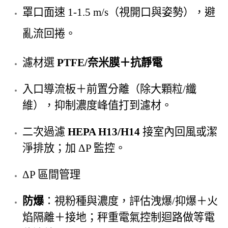
罩口
面速 1-1.5 m/s（視開口與姿勢），避
亂流回捲。
濾材選
PTFE/奈米膜＋抗靜電
入口導流板＋前置分離（除大顆粒/纖
維），抑制濃度峰值打到濾材。
二次過濾
HEPA H13/H14
接室內回風或潔
淨排放；加 ΔP 監控。
ΔP 區間管理
防爆
：視粉種與濃度，評估洩爆/抑爆＋火
焰隔離＋接地；秤重電氣控制迴路做等電