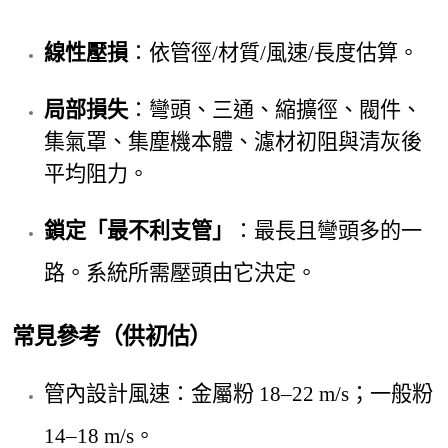
線性壓損
：依管
徑/材質/風速/長度估算。
局部損失
：彎頭、三通、縮擴徑、閥件、
集氣罩、集塵機本體、濾材初阻與清灰後
平均阻力。
鎖定「最不利支管」
：最長
且彎頭多的一
路。系統所需壓頭由它決定。
常見參考（供初估）
管內設計風速
：金屬粉 18–22 m/s；一般粉
14–18 m/s。