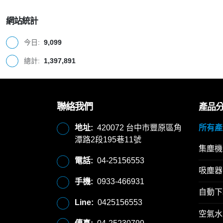
網站統計
今日:
9,099
總計:
1,397,891
聯絡我們
產品
地址:
420072 台中市豐原區角
所有產
潭路2段195巷11號
集塵機
電話:
04-25156553
吸塵器
手機:
0933-466931
自動下
Line:
0425156553
空氣水